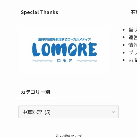
Special Thanks
石
当
運
情
プ
お
カテゴリー別
カ
テ
ゴ
リ
©
石坂線マップ