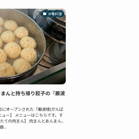
中華料理
肉まんと持ち帰り餃子の『厳波
街にオープンされた『厳波楼(がんば
ニュー】 メニューはこちらです。す
したての肉まん】 肉まんとあんまん、
..