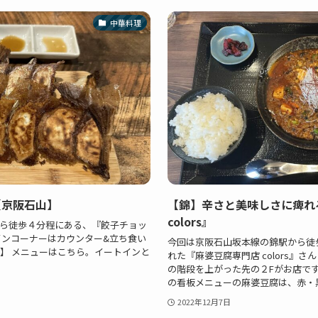
中華料理
【京阪石山】
【錦】辛さと美味しさに痺れ
colors』
ら徒歩４分程にある、『餃子チョッ
インコーナーはカウンター&立ち食い
今回は京阪石山坂本線の錦駅から徒歩
ー】 メニューはこちら。イートインと
れた『麻婆豆腐専門店 colors』
の階段を上がった先の２Fがお店です
の看板メニューの麻婆豆腐は、赤・黒・
2022年12月7日