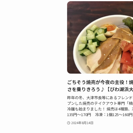
ごちそう焼売が今夜の主役！
さを乗りきろう♪【びわ湖浜
昨年の冬、大津市長等にあるフレンド
プンした焼売のテイクアウト専門「楠
冷麺も始まりました！ 焼売は4種類、
135円～170円 冷凍：1個125～160円）
2024年8月14日