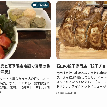
中華料理
焼売と夏季限定冷麺で真夏の暑
石山の餃子専門店『餃子チョ
大津駅】
今回は京阪石山坂本線の京阪石山駅
プ』さんにお邪魔しました。 イー
マート大津なかまち店の近くにオー
スタイルとなっています。 【メニュ
焼売」さん。このたび、夏季限定の
ドリンク、テイクアウトメニューが..
冷麺は2種類。 【焼売】（蒸し：1個
 ...
2023年6月14日