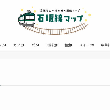
メン
カフェ
パン
肉料理
和食
スイーツ
中華