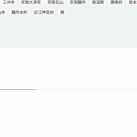
三井寺
京阪大津京
京阪石山
京阪膳所
南滋賀
唐橋前
坂本
山寺
膳所本町
近江神宮前
錦