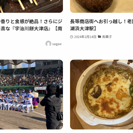
の香りと食感が絶品！さらにジ
長等商店街へお引っ越し！老
最高な『宇治川餅大津店』【南
湖浜大津駅】
2024年2月14日
和菓子
sagae