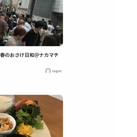
 春のおさけ日和＠ナカマチ
sagae