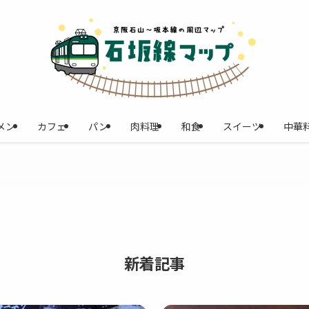
メン
カフェ
パン
肉料理
和食
スイーツ
中華
新着記事