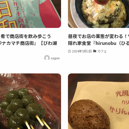
と肴で商店街を飲み歩こう
昼夜でお店の業態が変わる！
和＠ナカマチ商店街』【びわ湖
隠れ家食堂『hirunobu（
2024年5月1日
カフェ
sagae