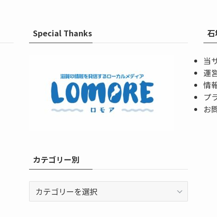
Special Thanks
石
当
運
情
プ
お
カテゴリー別
カ
テ
ゴ