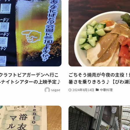
）はクラフトビアガーデンへ行こ
ごちそう焼売が今夜の主役！
野外ナイトシアターの上映予定♪
暑さを乗りきろう♪【びわ湖
sagae
2024年8月14日
中華料理